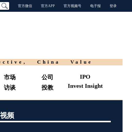
官方微信
官方APP
官方视频号
电子报
登录
ective, China Value
IPO
市场
公司
Invest Insight
访谈
投教
视频