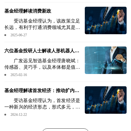
领跑全球主要市场。
未来利率下行的趋势可能有所放缓。
基金经理解读消费新政
受访基金经理认为，该政策立足
长远，有利于打通消费领域尤其是服
务消费和新消费的金融堵点，激活内
2025-06-27
需新引擎。
六位基金投研人士解读人形机器人：
从技术突破向产业化加速迈进，拥有
广发远见智选基金经理唐晓斌：
传感器、灵巧手，以及本体都是值得
巨量级别发展空间
重点研究的方向。
2025-02-16
基金经理解读首发经济：推动扩内需
及产业升级，长期投资价值逐渐显现
受访基金经理认为，首发经济是
一种新兴的经济形态，形式多元，覆
盖链条广泛，在未来经济发展中有望
2024-12-22
成为消费领域供给侧改革的重要抓
手，进而推动扩内需及产业升级。他