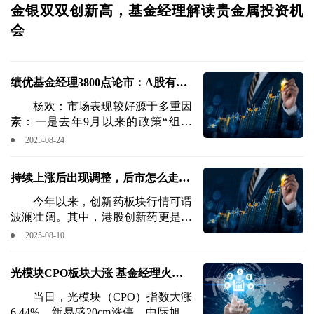
金银双双创新高，基金经理解读贵金属投资机
会
绩优基金经理3800点论市：A股有望
走出可持续“慢牛”格局
杨欢：市场表现较好源于多重因
素：一是去年9月以来的政策“组合
拳”持续发力，不但夯实了各项基
2025-08-24
础，也增强了市场信心；二是春节后
国内科技企业取得突破性进展，彰显
持续上涨后出现调整，后市怎么走？
了实力。
四位基金经理解读创新药投资机会
今年以来，创新药板块行情可谓
波澜壮阔。其中，港股创新药更是星
光闪耀。截至2025年8月8日，恒生港
2025-08-10
股通创新药指数年内涨幅超过98%，
自去年4月低点以来，该指数涨幅更
光模块CPO板块大涨 基金经理火线
是超过150%。万得创新药指数年内
涨幅超过46%，去年低点以来最大涨
解读
当日，光模块（CPO）指数大涨
幅也超过95%。其间，诞生了一批十
6.44%，新易盛20cm涨停，中际旭创