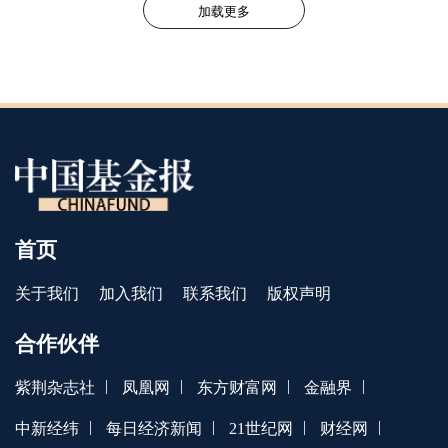
们认为，相关个股短期涨幅较大，需
加载更多
要注意泡沫风险。但从中长期产业来
看，转型和消费升级的趋势不变，发
展空间较为充足；主打陪伴、悦己、
新奇创意等新兴消费需求的首发经济
具有中长期投资价值，可关注新模
式、新IP、新渠道等细分领域机会。
首页
关于我们
加入我们
联系我们
版权声明
合作伙伴
|
|
|
|
紫荆杂志社
凤凰网
东方财富网
金融界
|
|
|
|
中新经纬
每日经济新闻
21世纪网
财经网