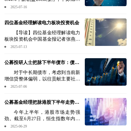
倍、五倍牛股。但在烈火烹油之后，
涨近17%，天孚通信涨近12%，光库
2025-07-16
现在似乎有了回调的迹象，最近几天
科技、太辰光、东山精密等纷纷大
医药股尤其创新药“风浪”有点大。本
涨。板块内呈现普涨态势，交投活跃
四位基金经理解读电力板块投资机会
次调整从7月30日开始算起，已调整9
度显著提升。
天，指数最大调整幅度为-7.21%，至
【导读】四位基金经理解读电力
今调整幅度是-6.25%。
板块投资机会中国基金报记者张燕北
孙晓辉热！7月以来，全国高温不
2025-07-13
断，用电需求“爆棚”。7月4日，全国
最大用电负荷达到14.65亿千瓦，创
公募投研人士把脉下半年债市：债市
出历史新高。伴随着迎峰度夏，电力
板块行情也开始持续升温。今年3月
有望稳中向好，或呈“低利率、中波
对于中长期债市，考虑到当前新
以来，万得电力指数累计涨幅已接近
增信贷整体偏弱，以往贡献主要社融
动”震荡格局
10%，仅7月便累计上涨近3%。就在
增量的基建和地产领域在行业融资受
2025-07-06
本周五
限背景下难以贡献新的增量，银行尤
其是地方中小银行的“资产荒”现象仍
公募基金经理把脉港股下半年走势：
较为明显；且PPI持续为负的状况尚
未改变，实体经济仍面临有效需求不
港股或呈现“震荡上行+结构分化”格
今年上半年，港股市场走势强
足的问题。对中长期债市仍相对看
劲。截至6月27日，恒生指数年内累
局
好，但由于2024年利率下行幅度较
计涨幅超21%，恒生科技涨近20%，
2025-06-29
大，短期内对降息预期有一定透支，