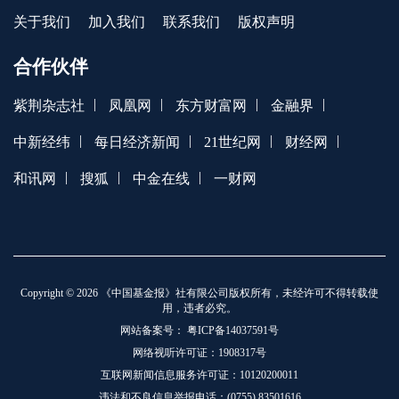
关于我们
加入我们
联系我们
版权声明
合作伙伴
|
|
|
|
紫荆杂志社
凤凰网
东方财富网
金融界
|
|
|
|
中新经纬
每日经济新闻
21世纪网
财经网
|
|
|
和讯网
搜狐
中金在线
一财网
Copyright © 2026 《中国基金报》社有限公司版权所有，未经许可不得转载使
用，违者必究。
网站备案号：
粤ICP备14037591号
网络视听许可证：1908317号
互联网新闻信息服务许可证：10120200011
违法和不良信息举报电话：(0755) 83501616