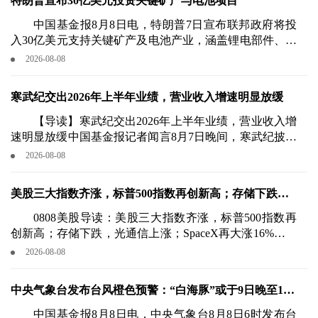
特朗普宣布30亿美元投资关键矿产与电池项目
中，旨在为投资者提供聚焦A股高质
量核心资产的便捷投资路径。
中国基金报8月8日电，特朗普7日宣布联邦政府将投
入30亿美元支持关键矿产及电池产业，涵盖锂电部件、钪
矿、稀土磁铁等项目，并向西拉纳米技术公司等企业提供
2026-08-08
贷款。
寒武纪交出2026年上半年业绩，营业收入增速明显放缓
【导读】寒武纪交出2026年上半年业绩，营业收入增
速明显放缓中国基金报记者闻言8月7日晚间，寒武纪披露
了2026年半年报。
2026-08-08
美股三大指数齐涨，标普500指数再创新高；存储下跌，
光通信上涨；SpaceX大涨近16%，解禁两日累升23%
0808美股导读：美股三大指数齐涨，标普500指数再
创新高；存储下跌，光通信上涨；SpaceX再大涨16%，解
禁2日累升23%中国基金报记者伊万美东时间8月7日，当
2026-08-08
日公布的非农数据疲软，削弱美联储加息预期，美股走
强，标普500指数再创新高。
中央气象台发布台风橙色预警：“白海豚”或于9日晚至10
日晨登陆浙闽沿海
中国基金报8月8日电，中央气象台8月8日6时发布台