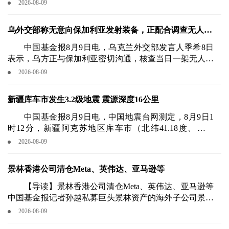
5时位于温州以东约305公里的东海南部海域，中心最大风
2026-08-09
力14级（45米/秒），气压950百帕。
乌外交部称无意向保加利亚发射装备，正配合调查无人机
坠落事件
中国基金报8月9日电，乌克兰外交部发言人季希8日
表示，乌方正与保加利亚密切沟通，核查当日一架无人机
在该国坠落一事。
2026-08-09
新疆库车市发生3.2级地震 震源深度16公里
中国基金报8月9日电，中国地震台网测定，8月9日1
时12分，新疆阿克苏地区库车市（北纬41.18度、东经
83.72度）发生3.2级地震，震源深度为16公里。
2026-08-09
景林香港公司清仓Meta、英伟达、亚马逊等
【导读】景林香港公司清仓Meta、英伟达、亚马逊等
中国基金报记者孙越私募巨头景林资产的海外子公司景林
资产管理香港有限公司（以下简称景林香港公司），8月7
2026-08-09
日晚间向美国证券交易委员会（SEC）提交了截至2026年