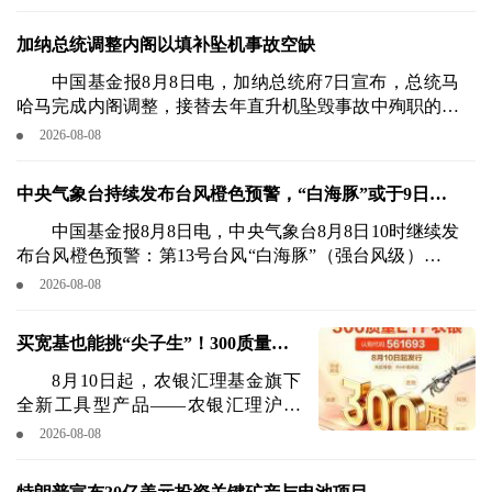
理、风险合规、人员准入到自律惩戒，全链条立下规矩，
全文共6章44条。
加纳总统调整内阁以填补坠机事故空缺
中国基金报8月8日电，加纳总统府7日宣布，总统马
哈马完成内阁调整，接替去年直升机坠毁事故中殉职的两
名部长。
2026-08-08
中央气象台持续发布台风橙色预警，“白海豚”或于9日晚
至10日晨登陆浙闽沿海
中国基金报8月8日电，中央气象台8月8日10时继续发
布台风橙色预警：第13号台风“白海豚”（强台风级）当前
位于温州以东约520公里的东海南部海域，中心附近最大
2026-08-08
风力14级（45米/秒），气压950百帕。
买宽基也能挑“尖子生”！300质量
ETF农银8月10日起正式发行
8月10日起，农银汇理基金旗下
全新工具型产品——农银汇理沪深
300质量交易型开放式指数证券投资
2026-08-08
基金（认购代码：561693）正式发
行，在当前A股市场结构性分化行情