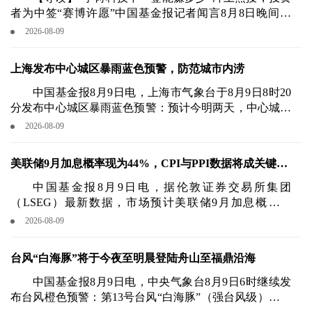
者为中签“赛博许愿”中国基金报记者闻言8月8日晚间，
“宇树科技中一签能赚多少”冲上微博热搜！
2026-08-09
上海发布中心城区暴雨蓝色预警，防范城市内涝
中国基金报8月9日电，上海市气象台于8月9日8时20
分发布中心城区暴雨蓝色预警：预计今明两天，中心城区
大部分区域6小时内降雨量将超70毫米，需警惕强降雨引
2026-08-09
发的城市积水和内涝风险。
美联储9月加息概率现为44%，CPI与PPI数据将成关键变
量
中国基金报8月9日电，据伦敦证券交易所集团
（LSEG）最新数据，市场预计美联储9月加息概率为
44%。
2026-08-09
台风“白海豚”将于今夜至明晨登陆舟山至福鼎沿海
中国基金报8月9日电，中央气象台8月9日6时继续发
布台风橙色预警：第13号台风“白海豚”（强台风级）今晨