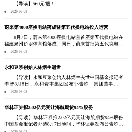
【导读】560元/股！
2026-08-08
蔚来第4000座换电站落成暨第五代换电站投入运营
8月7日，蔚来第4000座换电站暨首座第五代换电站在
福建泉州侨乡体育馆落成。同日，蔚来首批第五代换电站
在北京、上海、广州、苏州、合肥、成都、泉州等七座城
2026-08-08
市投入运营，firefly萤火虫正式接入蔚来换电体系。
永和豆浆创始人林炳生逝世
【导读】永和豆浆创始人林炳生去世中国基金报记者
李智8月8日，永和资本集团发布讣告称，集团董事局主
席、永和豆浆创始人林炳生先生，因病医治无效，不幸于
2026-08-08
2026年8月7日中午12：45在台北安详逝世，享年七十岁。
华林证券拟2.02亿元受让海航期货94%股份
【导读】华林证券拟2.02亿元受让海航期货94%股份
中国基金报记者孙越8月7日晚间，华林证券发布公告称，
拟以自有资金约2.02亿元，通过协议方式受让海航资本集
2026-08-08