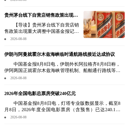
团有限公司及陕西扬航云企业管理有限公司合计持有的海
航期货股份有限公司94%股权，对应股份4.70亿股。
贵州茅台线下自营店销售政策出现重
大调整
【导读】贵州茅台线下自营店销
售政策出现重大调整中国基金报记者
郑俊婷8月8日，市场传出贵州茅台线
2026-08-08
下自营店销售政策再度调整的消息：
飞天茅台酒零售价上调至1753元/
伊朗与阿曼就霍尔木兹海峡临时通航路线接近达成协议
瓶，普通消费者也可到店购买。
中国基金报8月8日电，伊朗外长阿拉格齐8月8日称，
伊阿两国正就霍尔木兹海峡管理机制、船舶通行路线等展
开谈判，已非常接近达成协议。
2026-08-08
2026年全国电影总票房突破240亿元
中国基金报8月8日电，灯塔专业版数据显示，截至8
月8日，2026年度全国电影票房（含预售）已达240.1亿
元。
2026-08-08