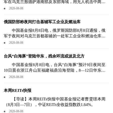
军在乌克兰敖德萨港南部及东部海域，用无人机击中两艘
正向乌港口运送武器与军事物资的干货船。
2026-08-08
俄国防部称夜间打击基辅军工企业及燃油库
中国基金报8月8日电，俄罗斯国防部8月8日通报，俄
军于夜间对乌克兰首都基辅的一处军工企业和燃油仓库实
施集群打击。
2026-08-08
台风“白海豚”登陆华东，残余环流或波及北方
中国基金报8月8日电，台风“白海豚”预计9日夜间至
10日晨在浙江舟山至福建福鼎沿海登陆，8—12日华东将
迎强风雨，浙沪苏皖闽北赣北鲁南等地有暴雨至大暴雨，
2026-08-08
局地特大暴雨，累计雨量达200—400毫米，浙东局部超
600毫米。
本周REITs快报
【导读】本周REITs快报中国基金报记者曹雯璟本周
（8月3日—7日），中证REITs全收益指数跌1.64%。
2026-08-08