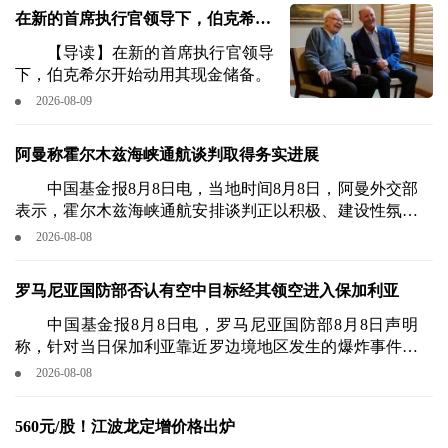
二季度末的持仓报告（13F）。
在新的首席执行官领导下，伯克希尔
开始动用其现金储备
【导读】在新的首席执行官领导
下，伯克希尔开始动用其现金储备。
2026-08-09
阿曼称霍尔木兹海峡通航谈判取得务实进展
中国基金报8月8日电，当地时间8月8日，阿曼外交部
表示，霍尔木兹海峡通航安排谈判正以积极、建设性氛围
持续推进，已达成兼顾多方利益的阶段性成果。
2026-08-08
罗马尼亚国防部否认有空中目标经其领空进入保加利亚
中国基金报8月8日电，罗马尼亚国防部8月8日声明
称，针对当日保加利亚靠近罗边境地区发生的爆炸事件，
其雷达系统未监测到任何飞行器穿越本国领空进入保加利
2026-08-08
亚。
560元/股！江波龙定增价格出炉