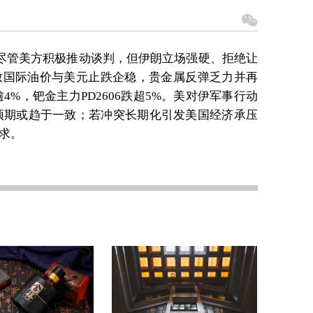
，尽管美方积极推动谈判，但伊朗立场强硬、拒绝让
致国际油价与美元止跌企稳，贵金属反弹乏力并再
逾4%，钯金主力PD2606跌超5%。美对伊军事行动
场预期或趋于一致；若冲突长期化引发美国经济承压
求。