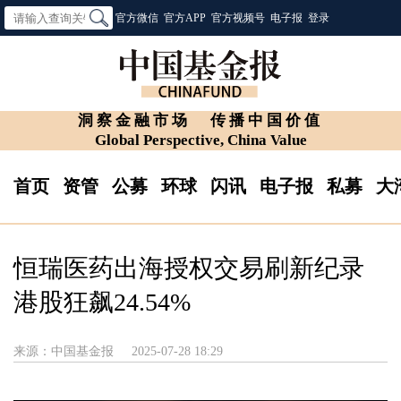
官方微信
官方APP
官方视频号
电子报
登录
洞察金融市场
传播中国价值
Global Perspective, China Value
首页
资管
公募
环球
闪讯
电子报
私募
大
恒瑞医药出海授权交易刷新纪录
港股狂飙24.54%
来源：中国基金报
2025-07-28 18:29