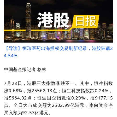
【
导读
】恒瑞医药出海授权交易刷新纪录，港股狂飙2
4.54%
中国基金报记者 格林
7月28日，港股三大指数涨跌不一。其中，
恒生指数
涨0.68%，报25562.13点
；
恒生科技指数跌0.24%，
报5664.02点
；
恒生国企指数涨0.29%，报9177.15
点。全日
大市成交
额为
2502.99亿港元，南向资金净
买入
额为
92.53亿港元。