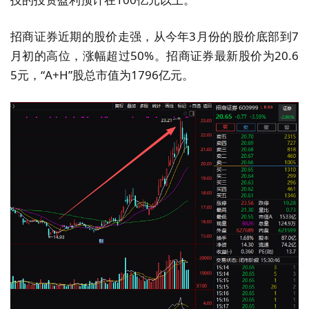
招商证券近期的股价走强，从今年3月份的股价底部到7
月初的高位，涨幅超过50%。招商证券最新股价为20.6
5元，“A+H”股总市值为1796亿元。