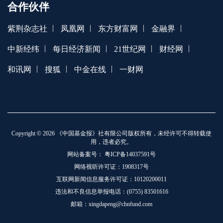
合作伙伴
|
|
|
|
紫荆杂志社
凤凰网
东方财富网
金融界
|
|
|
|
中新经纬
每日经济新闻
21世纪网
财经网
|
|
|
和讯网
搜狐
中金在线
一财网
Copyright © 2026 《中国基金报》社有限公司版权所有，未经许可不得转载使
用，违者必究。
网站备案号：
粤ICP备14037591号
网络视听许可证：1908317号
互联网新闻信息服务许可证：10120200011
违法和不良信息举报电话：(0755) 83501616
邮箱：xingdapeng@chnfund.com