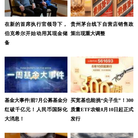
在新的首席执行官领导下，
贵州茅台线下自营店销售政
伯克希尔开始动用其现金储
策出现重大调整
备
基金大事件|前7月公募基金分
买宽基也能挑“尖子生”！300
红破千亿元！人民币国际化
质量ETF农银8月10日起正式
大消息！
发行