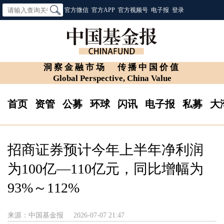
官方微信
官方APP
官方视频号
电子报
登录
洞察金融市场
传播中国价值
Global Perspective, China Value
首页
资管
公募
环球
闪讯
电子报
私募
大
招商证券预计今年上半年净利润
为100亿—110亿元，同比增幅为
93%～112%
来源：中国基金报
2026-07-07 21:47