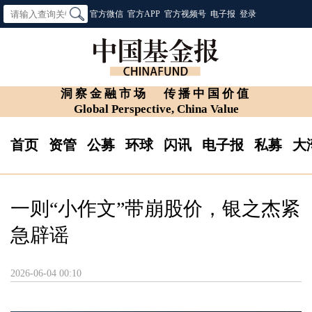
官方微信
官方APP
官方视频号
电子报
登录
洞察金融市场
传播中国价值
Global Perspective, China Value
首页
资管
公募
环球
闪讯
电子报
私募
大
一则“小作文”带崩股价，银之杰紧
急辟谣
2026-06-04 00:10