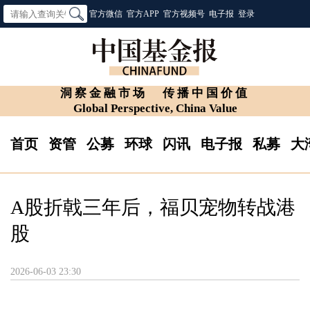
官方微信
官方APP
官方视频号
电子报
登录
洞察金融市场
传播中国价值
Global Perspective, China Value
首页
资管
公募
环球
闪讯
电子报
私募
大
A股折戟三年后，福贝宠物转战港
股
2026-06-03 23:30