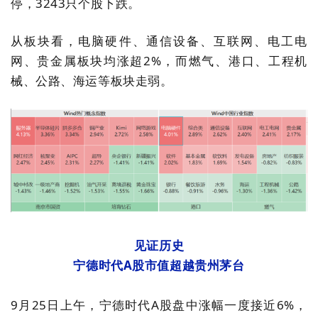
停，
3243
只个股下跌。
从板块看，电脑硬件、通信设备、互联网、电工电
网、贵金属板块均涨超
2%
，而燃气、港口、工程机
械、公路、海运等板块走弱。
见证历史
宁德时代
A
股市值超越贵州茅台
9
月
25
日上午，宁德时代
A
股盘中涨幅一度接近
6%
，