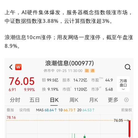
上午，
AI
硬件集体爆发，服务器概念指数领涨市场，
中证数据指数涨
3.88%
，云计算指数涨超
3%
。
浪潮信息
10cm
涨停；用友网络一度涨停，截至午盘涨
8.9%
。