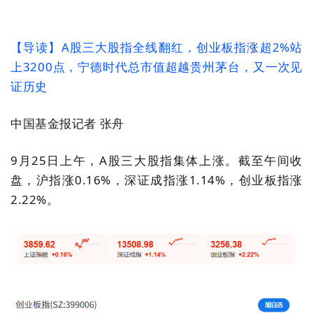
【导读】
A
股三大股指全线翻红，创业板指涨超
2%
站
上
3200
点，宁德时代总市值超越贵州茅台，又一次见
证历史
中国基金报记者
张舟
9
月
25
日上午，
A
股三大股指集体上涨。截至午间收
盘，沪指涨
0.16%
，深证成指涨
1.14%
，创业板指涨
2.22%
。