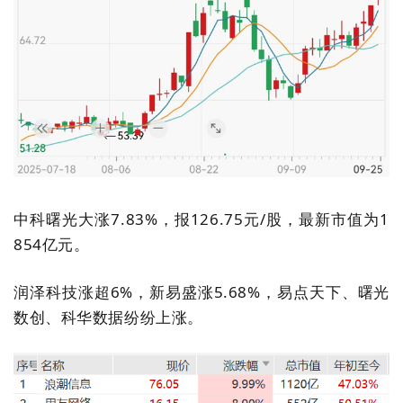
中科曙光大涨
7.83%
，报
126.75
元
/
股，最新市值为
1
854
亿元。
润泽科技涨超
6%
，新易盛涨
5.68%
，易点天下、曙光
数创、科华数据纷纷上涨。