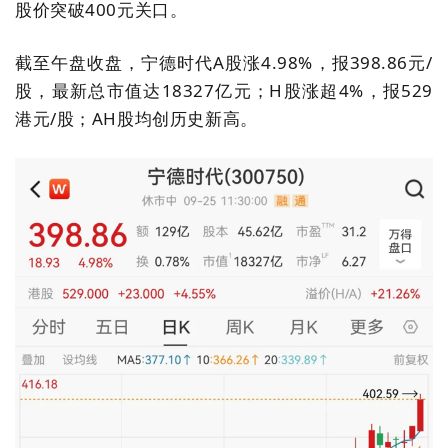
股价突破
400
元关口。
截至午盘收盘，宁德时代
A
股涨
4.98%
，报
398.86
元
/
股，最新总市值达
18327
亿元；
H
股涨超
4%
，报
529
港元
/
股；
AH
股均创历史新高。