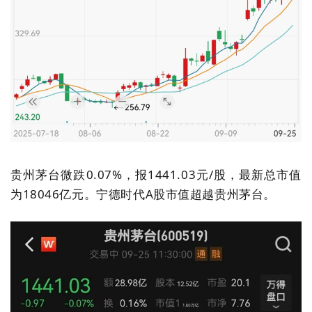
贵州茅台微跌
0.07%
，报
1441.03
元
/
股，最新总市值
为
18046
亿元。宁德时代
A
股市值超越贵州茅台。