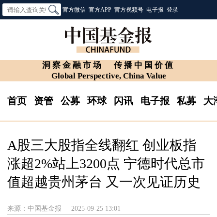
官方微信
官方APP
官方视频号
电子报
登录
洞察金融市场
传播中国价值
Global Perspective, China Value
首页
资管
公募
环球
闪讯
电子报
私募
大
A股三大股指全线翻红 创业板指
涨超2%站上3200点 宁德时代总市
值超越贵州茅台 又一次见证历史
来源：中国基金报
2025-09-25 13:01