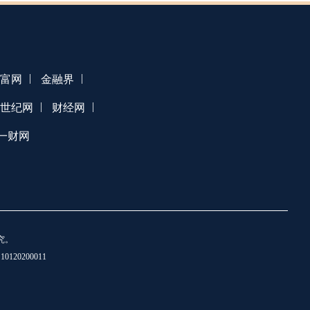
|
|
富网
金融界
|
|
1世纪网
财经网
一财网
究。
20200011