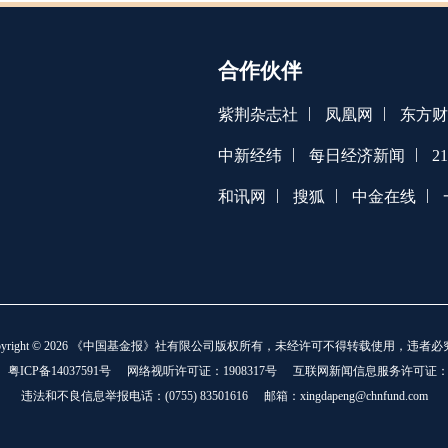
合作伙伴
|
|
紫荆杂志社
凤凰网
东方财
|
|
中新经纬
每日经济新闻
2
|
|
|
和讯网
搜狐
中金在线
opyright © 2026 《中国基金报》社有限公司版权所有，未经许可不得转载使用，违者必
：
粤ICP备14037591号
网络视听许可证：1908317号
互联网新闻信息服务许可证：101
违法和不良信息举报电话：(0755) 83501616
邮箱：xingdapeng@chnfund.com