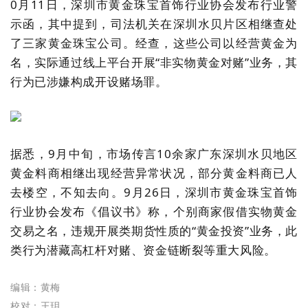
0
月
11
日，深圳市黄金珠宝首饰行业协会发布行业警
示函，其中提到，司法机关在深圳水贝片区相继查处
了三家黄金珠宝公司。经查，这些公司以经营黄金为
名，实际通过线上平台开展
“
非实物黄金对赌
”
业务，其
行为已涉嫌构成开设赌场罪。
据悉，
9
月中旬，市场传言
10
余家广东深圳水贝地区
黄金料商相继出现经营异常状况，部分黄金料商已人
去楼空，不知去向。
9
月
26
日，深圳市黄金珠宝首饰
行业协会发布《倡议书》称，个别商家假借实物黄金
交易之名，违规开展类期货性质的
“
黄金投资
”
业务，此
类行为潜藏高杠杆对赌、资金链断裂等重大风险。
编辑：黄梅
校对：王玥