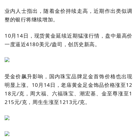
业内人士指出，随着金价持续走高，近期作出类似调
整的银行将继续增加。
10
月
14
日，现货黄金延续近期猛涨行情，盘中最高价
一度逼近
4180
美元
/
盎司，创历史新高。
受金价飙升影响，国内珠宝品牌足金首饰价格也出现
明显上涨。
10
月
14
日，老庙黄金足金饰品价格涨至
12
18
元
/
克，周大福、六福珠宝、潮宏基、金至尊涨至
1
215
元
/
克，周生生涨至
1213
元
/
克。