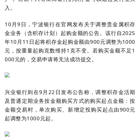
入。
10
月
9
日，宁波银行在官网发布关于调整贵金属积存
金业务（含积存计划）起购金额的公告。该行自
2025
年
10
月
11
日起将积存金起购金额由
900
元调整为
1000
元，按重量起购克数维持
1
克不变。若购买金额不足
1
000
元的，交易申请将无法成功提交。
兴业银行则在
9
月
22
日发布公告称，调整积存金活期
及普通定期业务按金额购买方式的购买起点金额：按
金额交易时，单次购买、新增定投购买起点由
900
元
起调整为
1000
元起。