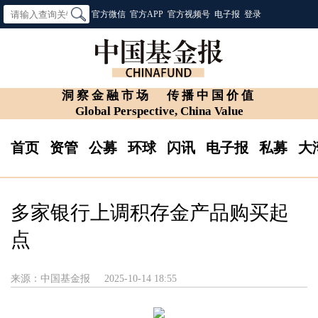
官方微信
官方APP
官方视频号
电子报
登录
洞察金融市场
传播中国价值
Global Perspective, China Value
首页
资管
公募
环球
闪讯
电子报
私募
大
多家银行上调积存金产品购买起
点
来源：中国基金报
2025-10-14 18:55