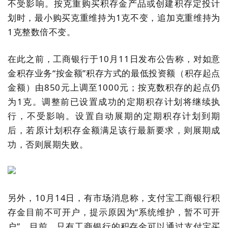
不受影响。按克重购买积存金产品或创建积存定投计
划时，最小购买克重维持为
1
克不变，追加克重维持为
1
克整数倍不变。
在此之前，工商银行于
10
月
11
日发布公告称，对如意
金积存业务
“
按金额
”
积存方式的最低投资额（积存起点
金额）由
850
元上调至
1000
元；按克数积存的起点仍
为
1
克。调整前已设置成功的定期积存计划将继续执
行，不受影响。设置自动展期的定期积存计划到期
后，若原计划积存金额满足该行最新要求，则展期成
功，否则展期失败。
另外，
10
月
14
日，有市场消息称，支付宝工商银行积
存金目前不可开户，提示原因为
“
系统维护，暂不可开
户
”
。目前，只有工商银行的积存金可以通过支付宝买