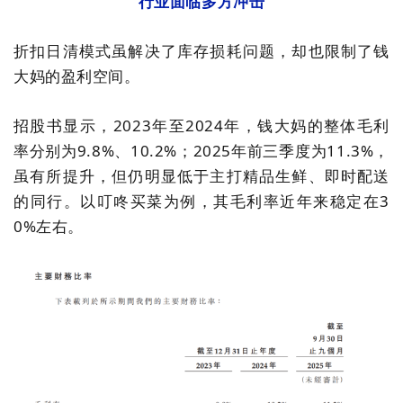
行业面临多方冲击
折扣日清模式虽解决了库存损耗问题，却也限制了钱
大妈的盈利空间。
招股书显示，
2023
年至
2024
年，钱大妈的整体毛利
率分别为
9.8%
、
10.2%；2025
年前三季度为
11.3%
，
虽有所提升，但仍明显低于主打精品生鲜、即时配送
的同行。以叮咚买菜为例，其毛利率近年来稳定在
3
0%
左右。