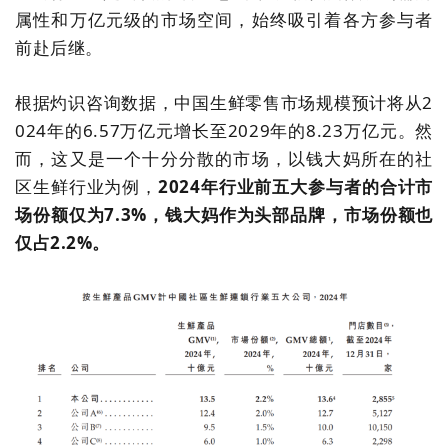
属性和万亿元级的市场空间，始终吸引着各方参与者
前赴后继。
根据灼识咨询数据，中国生鲜零售
市场规模
预计将从
2
024
年的
6.57
万亿元增长至
2029
年的
8.23
万亿元。然
而，这又是一个十分分散的市场，以钱大妈所在的社
区生鲜行业为例，
2024
年行业前五大参与者的合计市
场份额仅为
7.3%，
钱大妈
作为头部品牌，市场份额也
仅占
2.2%
。