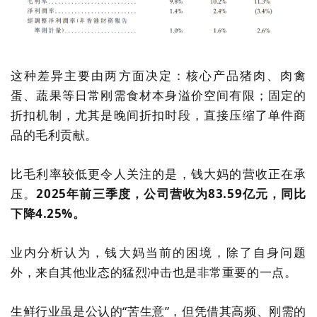
这种差异主要由两方面决定：核心产品猪肉、肉禽
蛋、蔬果等日常刚需食材本身溢价空间有限；固定的
折扣机制，尤其是晚间折扣时段，直接压缩了单件商
品的毛利贡献。
比毛利率较低更令人关注的是，
钱
大
妈的营收正在承
压。
2025
年前三季度，公司营收为
83.59
亿元，同比
下降
4.25%
。
业内分析认为，钱大妈当前的困境，除了自身问题
外，来自其他业态的猛烈冲击也是非常重要的一点。
生鲜行业虽是公认的
“
苦生意
”
，但凭借其高频、刚需的