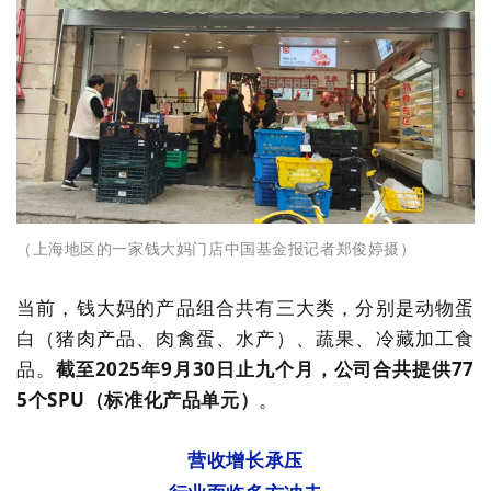
（上海地区的一家钱大妈门店
中国基金报记者郑俊婷摄）
当前，钱大妈的产品组合共有三大类，分别是动物蛋
白（猪肉产品、肉禽蛋、水产）、蔬果、冷藏加工食
品。
截至
2025
年
9
月
30
日止九个月，公司合共提供
77
5
个
SPU
（标准化产品单元）
。
营收增长承压