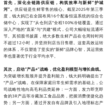
首先，深化全链路供应链，构筑效率与新鲜
“
护城
河
”
。
供应链是生鲜零售的核心。截至
2025
年第三季
度，钱大妈已在全国布局
16
个配备恒温系统的综合仓
储中心，实现了“从仓到店”全程
100%
冷链覆盖。通过
深入产地的
“
直采
”
与
“
共建
”
模式，公司大幅缩短流通环
节。其招股书披露，绝大多数生鲜产品在仓周转时间
不超过
12
小时，并坚持到店当日售罄。这套高效运转
的体系，不仅塑造了坚实的
“
新鲜
”
品牌心智，其运营效
率也显著优于行业平均水平。
其次，启动
“
产品
+”
战略，优化盈利模型与增长曲线。
为突破增长瓶颈并提升盈利能力，钱大妈明确提出了
“
产品
+”
战略。在保障家庭日常生鲜需求的基础上，公
司战略性地向高毛利品类延伸：一方面，发力即烹即
食的
3R
产品等冷藏加工食品品类，把握消费便捷化趋
势；另一方面，通过开发自有品牌及引入地理标志产