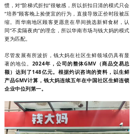
惯，对
“
阶梯式折扣
”
很敏感，所以折扣日清的模式只会
“
培养
”
顾客晚上捡便宜的行为，直接导致正价时段被压
缩。而华南地区顾客更愿意在早间挑选新鲜食材，认
同
“
不卖隔夜肉
”
的理念，所以华南市场与钱大妈的模式
更为匹配。
尽管发展有所波折，
钱大妈
在社区生鲜领域仍具有显
著的地位。
2024
年，公司的整体
GMV
（商品交易总
额）达到了
148
亿元。根据灼识咨询的资料，以生鲜
产品
GMV
计算，钱大妈连续五年在中国社区生鲜连锁
企业中位列第一。