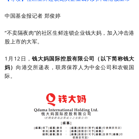
中国基金报记者
郑俊婷
“
不
卖
隔
夜肉
”
的社区生鲜连锁企业
钱大妈
，加入冲击港
股上市的大军。
1
月
12
日，
钱大妈国际控股有限公司（以下简称钱大
妈）
向港交所递表，联席保荐人为中金公司和农银国
际。