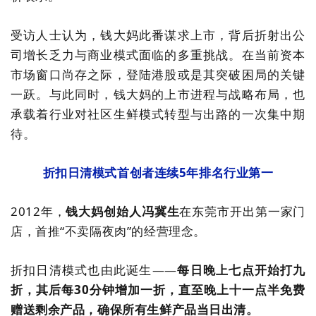
受访人士认为
，
钱
大
妈此番谋求上市，背后折射出公
司增长乏力与商业模式面临的多重挑战。在当前资本
市场窗口尚存之际，登陆港股或是其突破困局的关键
一跃。与此同时，钱大妈的上市进程与战略布局，也
承载着行业对社区生鲜模式转型与出路的一次集中期
待。
折扣日清模式首创者
连续
5
年排名行业第一
2012
年，
钱大妈创始人冯冀生
在东莞市开出第一家门
店，首推
“
不卖隔夜肉
”
的经营理念。
折扣日清模式也由此诞生
——
每日晚上七点开始打九
折，其后每
30
分钟增加一折，直至晚上十一点半免费
赠送剩余产品，确保所有生鲜产品当日出清。