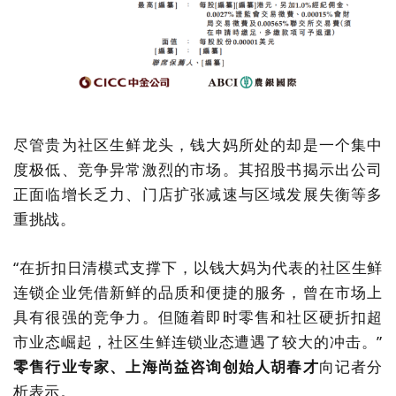
尽管贵为社区生鲜龙头，钱大妈所处的却是一个集中
度极低、竞争异常激烈的市场。其招股书揭示出公司
正面临增长乏力、门店扩张减速与区域发展失衡等多
重挑战。
“
在
折扣日清模式
支撑下，以钱大妈为代表的
社区生鲜
连锁
企业凭借新鲜的品质和便捷的服务，曾在市场上
具有很强的竞争力。但随着即时零售和社区硬折扣超
市业态崛起，社区生鲜连锁业态遭遇了较大的冲击。
”
零售行业专家、上海尚益咨询创始人胡春才
向记者分
析表示。