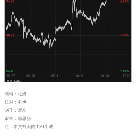
编辑：杜妍
校对：乔伊
制作：
鹿米
审核：陈思扬
注：本文封面图由AI生成