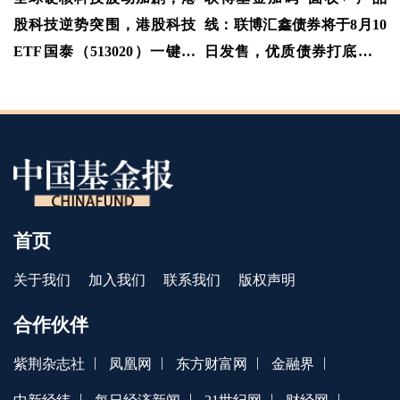
股科技逆势突围，港股科技
线：联博汇鑫债券将于8月10
ETF国泰（513020）一键布
日发售，优质债券打底，跨
局港股资产
市场配置A股与港股捕捉多元
收益
首页
关于我们
加入我们
联系我们
版权声明
合作伙伴
|
|
|
|
紫荆杂志社
凤凰网
东方财富网
金融界
|
|
|
|