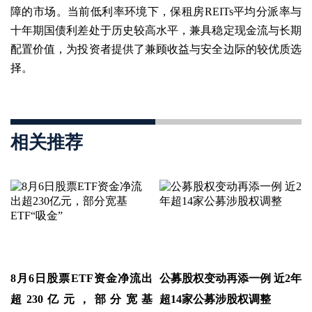
障的市场。当前低利率环境下，保租房REITs平均分派率与
十年期国债利差处于历史较高水平，兼具稳定现金流与长期
配置价值，为投资者提供了兼顾收益与安全边际的较优质选
择。
相关推荐
8月6日股票ETF资金净流出
公募股权变动再添一例 近2年
超230亿元，部分宽基
超14家公募涉股权调整