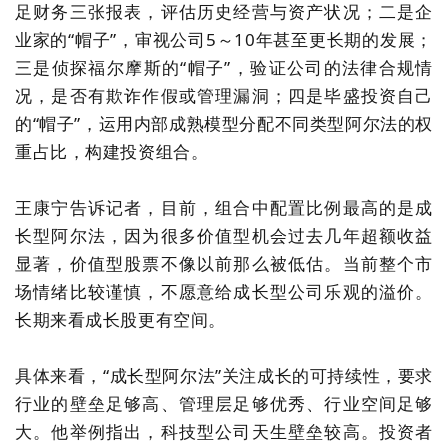
足财务三张报表，评估历史经营与资产状况；二是企
业家的
“
帽子
”
，审视公司5～10年甚至更长期的发展；
三是侦探福尔摩斯的
“
帽子
”
，验证公司的法律合规情
况，是否有欺诈作假或管理漏洞；四是毕盛投资自己
的
“
帽子
”
，运用内部成熟模型分配不同类型阿尔法的权
重占比，构建投资组合。
王康宁告诉记者，目前，组合中配置比例最高的是成
长型阿尔法，因为很多价值型机会过去几年超额收益
显著，
价值型股票
不像以前那么
被
低估
。
当前整个市
场情绪比较谨慎，不愿意给成长型公司乐观的溢价
。
长期来看成长股更有空间。
具体来看，“成长型阿尔法”关注成长的可持续性，要求
行业的壁垒足够高
、
管理层足够优秀
、
行业空间足够
大。他举例
指出
，科技型公司天生壁垒较高
。
投资者