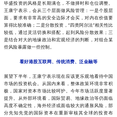
毕盛投资的风格是长期满仓，不做择时和仓位调整。
王康宁表示，会从三个层面做风险管理：一是个股层
面，要求有非常高的安全边际才会买，对内在价值要
算得比较准确；二是分散投资，
“
四类阿尔法
”
相关性比
较低，通过灵活切换和搭配，起到风险分散效果；三
是结合对大的地缘政治和宏观经济的判断，对组合某
些风险暴露做一些控制。
看好港股互联网、传统消费、泛金融等
展望下半年，王康宁表示现在应该更乐观地看待中国
市场的投资机会。从国内来看，整体政策环境非常积
极，国家对资本市场比较呵护
。
今年市场活跃度
显著
提升
。从外部环境看，国际贸易、地缘政治等仍
面临
高度不确定
性
，海外经济或面临较大的通胀风险，部
分先知先觉的国际资本在重新审核其全球的投资布