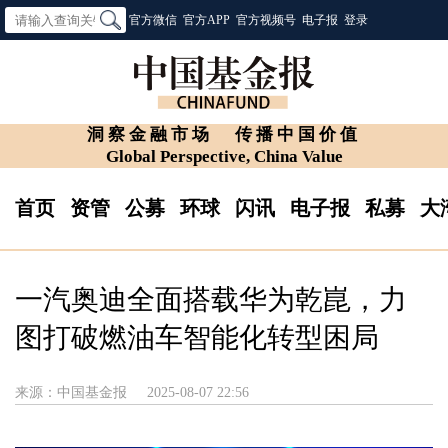
官方微信
官方APP
官方视频号
电子报
登录
洞察金融市场
传播中国价值
Global Perspective, China Value
首页
资管
公募
环球
闪讯
电子报
私募
大
一汽奥迪全面搭载华为乾崑，力
图打破燃油车智能化转型困局
来源：中国基金报
2025-08-07 22:56