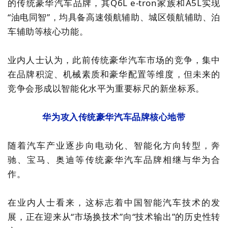
的传统豪华汽车品牌，其Q6L e-tron家族和A5L实现
“油电同智”，均具备高速领航辅助、城区领航辅助、泊
车辅助等核心功能。
业内人士
认为
，此前传统豪华汽车市场的竞争，集中
在品牌积淀、机械素质和豪华配置等维度，但未来的
竞争会形成以智能化水平为重要标尺的新坐标系。
华为攻入传统豪华汽车品牌核心地带
随着汽车产业逐步向电动化、智能化方向转型，奔
驰、宝马、奥迪等传统豪华汽车品牌相继与华为合
作。
在业内人士看来，这标志着中国智能汽车技术的发
展，正在迎来从“市场换技术”向“技术输出”的历史性转