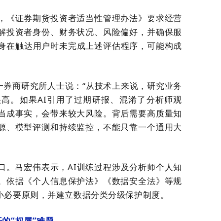
，
《证券期货投资者适当性管理办法》要求经营
解投资者身份、财务状况、风险偏好，并确保服
分身在触达用户时未完成上述评估程序，可能构成
一券商研究所人士
说：“从
技术上来说，研究业务
很高。如果
AI引用了过期研报、混淆了分析师观
当成事实，会带来较大风险。背后需要高质量知
源、模型评测和持续监控，不能只靠一个通用大
口
。
马宏伟表示
，
AI训练过程涉及分析师个人知
。依据《个人信息保护法》《数据安全法》
等规
小必要原则，并建立数据分类分级保护制度。
开的
“
权属
”
难题