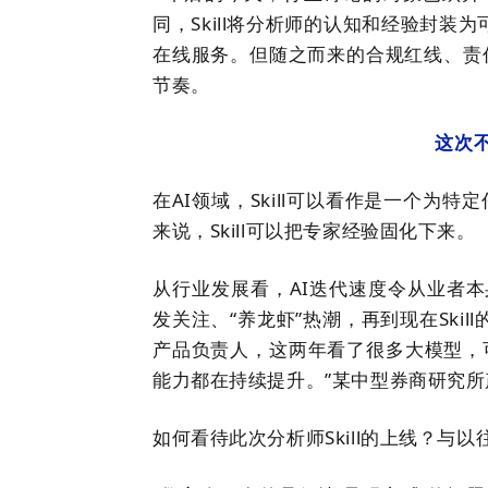
同，Skill将分析师的认知和经验封装
在线服务。
但随之而来的合规红线、责
节奏。
这次
在AI领域，Skill可以看作是一个为
来说，Skill可以把专家经验固化下来。
从行业发展看，
AI
迭代速度令从业者本身
发关注、
“
养龙虾
”
热潮
，
再到
现在Skill
产品负责人，这两年看了很多大模型，
能力都在持续提升。
”
某中型券商研究所
如何看待
此次分析师S
kill
的上线？
与以