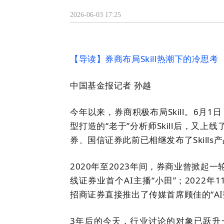
2026-06-03 17:25
【导读】券商布局Skill
热潮下的冷思考
中国基金报记者 孙越
今年以来，券商积极布局Skill。6月
型打造的“老于”分析师Skill后，又上线了
券、国信证券此前已相继发布了Skills
2020年至202
3
年间，券商业曾掀起一轮
线证券业首个AI主播
“
小田
”；
2022年
招商证券直接推出了传媒首席顾佳的“AI
3年后的今天，行业讨论的对象已跃升一个