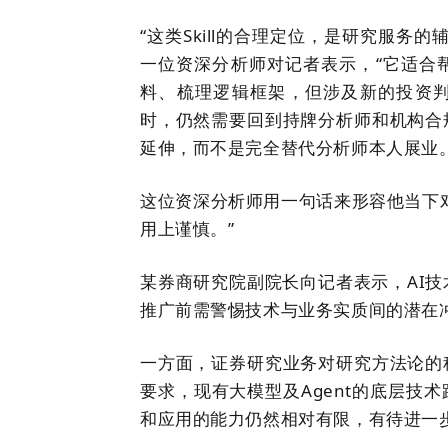
“
这类Skill的合理定位，是研究服务
一位资深
分析师
对记者表示，
“它适合
料、梳理逻辑框架，但涉及新的投资
时，仍然需要回到持牌分析师和机构合
延伸，而不是完全替代分析师本人展业
这位
资深分析师
用
一句话
来形容
他
当下
用上谨慎。
”
某券商研究院副院长
向记者表示，AI
推广前需警惕技术与业务实质间的潜在
一方面，证券研究业务对研究方法论的
要求，现有大模型及
A
gent的底层技
和应用的能力仍然相对有限，有待进一