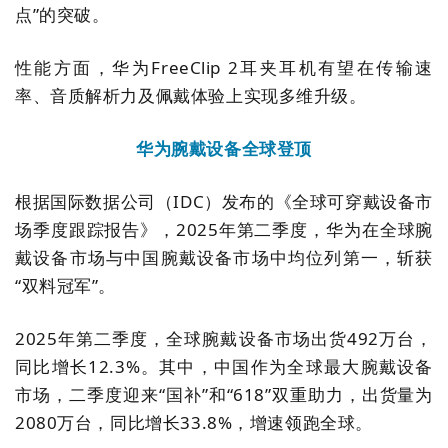
点
”
的突破。
性能方面，华为
FreeClip 2
耳夹耳机有望在传输速
率、音质解析力及佩戴体验上实现多维升级。
华为腕戴设备全球登顶
根据国际数据公司（
IDC
）发布的《全球可穿戴设备市
场季度跟踪报告》，
2025
年第二季度，华为在全球腕
戴设备市场与中国腕戴设备市场中均位列第一，斩获
“
双料冠军
”
。
2025
年第二季度，全球腕戴设备市场出货
492
万台，
同比增长
12.3%
。其中，中国作为全球最大腕戴设备
市场，二季度迎来
“
国补
”
和
“618”
双重助力，出货量为
2080
万台，同比增长
33.8%
，增速领跑全球。