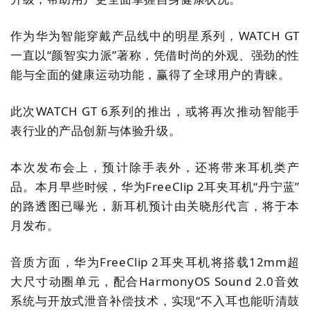
作为华为智能穿戴产品线中的明星系列，
WATCH GT
一直以
“
颜智实力派
”
著称，凭借时尚的外观、强劲的性
能与全面的健康运动功能，赢得了全球用户的青睐。
此次
WATCH GT 6
系列的推出，或将再次推动智能手
表行业的产品创新与体验升级。
本次发布会上，预计除手表外，还将带来耳机类产
品。本月早些时候，华为
FreeClip 2
耳夹耳机
“
丹宁蓝
”
的路透图已曝光，新耳机预计由关晓彤代言，将于本
月发布。
音质方面，华为
FreeClip 2
耳夹耳机将搭载
12mm
超
大尺寸动圈单元，配合
HarmonyOS Sound 2.0
音效
系统与开放式泄音补偿技术，实现
“
不入耳也能听清鼓