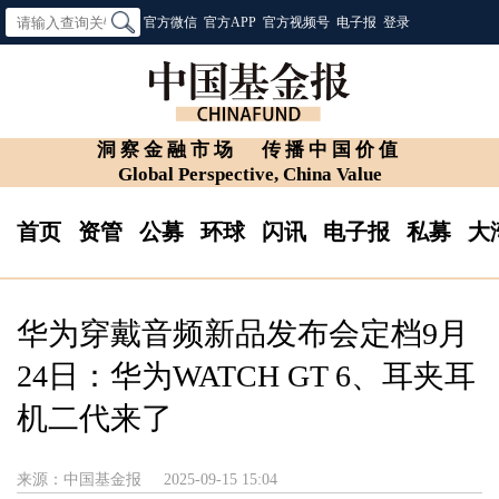
官方微信
官方APP
官方视频号
电子报
登录
洞察金融市场
传播中国价值
Global Perspective, China Value
首页
资管
公募
环球
闪讯
电子报
私募
大
华为穿戴音频新品发布会定档9月
24日：华为WATCH GT 6、耳夹耳
机二代来了
来源：中国基金报
2025-09-15 15:04