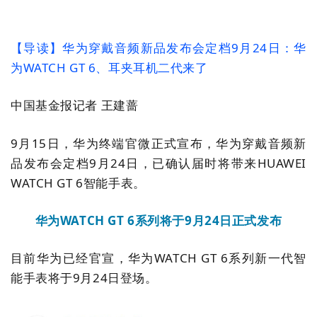
【导读】华为穿戴音频新品发布会定档
9
月
24
日：华
为
WATCH GT 6
、耳夹耳机二代来了
中国基金报记者
王建蔷
9
月
15
日，华为终端官微正式宣布，华为穿戴音频新
品发布会定档
9
月
24
日，已确认届时将带来
HUAWEI
WATCH GT 6
智能手表。
华为
WATCH GT 6
系列将于
9
月
24
日正式发布
目前华为已经官宣，华为
WATCH GT 6
系列新一代智
能手表将于
9
月
24
日登场。