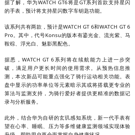
据了解，华为
WATCH GT6
将是
GT
系列首款支持星闪
的手表，预计将支持星闪数字车钥匙功能。
该系列共有两款，预计是
WATCH GT 6
和
WATCH GT 6
Pro
。其中，代号
Konsu
的版本有鎏光金、流光紫、马
鞍棕、浮光白、魅影黑配色。
据悉，
WATCH GT 6
系列将在续航能力上进一步突
破，满足用户更长时间的使用需求。从预热信息推
测，本次新品可能重点强化了骑行运动相关功能。表
盘中显示的功率单位等元素暗示其或将搭载更专业的
算法与监测支持，为骑行爱好者提供更精准的数据记
录与分析服务。
此外，结合华为自研的玄玑感知系统，新一代手表有
望在心率、睡眠、压力等多维健康监测领域实现体验
升级，帮助用户更全面掌握自身健康状况。