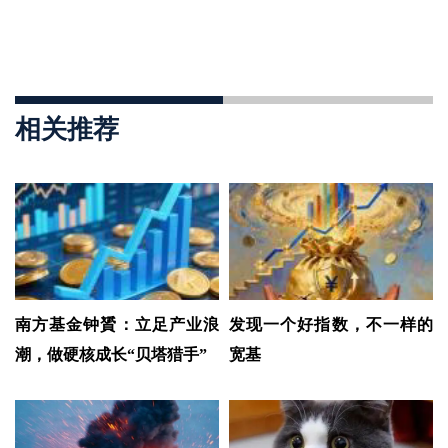
相关推荐
南方基金钟贇：立足产业浪
发现一个好指数，不一样的
潮，做硬核成长“贝塔猎手”
宽基