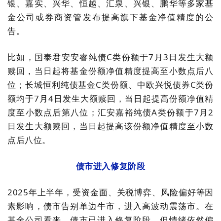
银、嘉实、兴华、恒越、汇泉、兴银、鹏华等多家基
金公司或券商资管发布提高旗下基金净值精度的公
告。
比如，国泰君安安睿纯债C类份额于7月3日发生大额
赎回，当日起将基金份额净值精度提高至小数点后八
位；长城恒利纯债基金C类份额、中欧兴悦债券C类份
额均于7月4日发生大额赎回，当日起提高份额净值精
度至小数点后第八位；汇安嘉裕纯债A类份额于7月2
日发生大额赎回，当日起提高该份额净值精度至小数
点后八位。
债市进入修复阶段
2025年上半年，受资金面、关税博弈、风险偏好等因
素影响，债市告别单边牛市，进入高波动震荡市。在
基金公司看来，债市已进入修复阶段，但情绪依然偏