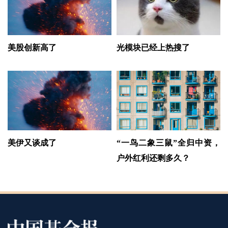
美股创新高了
光模块已经上热搜了
美伊又谈成了
“一鸟二象三鼠”全归中资，
户外红利还剩多久？