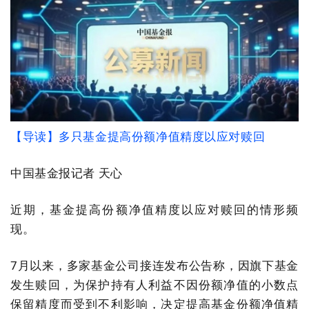
【导读】多只基金提高
份额净值精度以应对赎回
中国基金报记者 天心
近期，基金提高份额净值精度以应对赎回的情形频
现。
7月以来，多家基金公司接连发布公告称，因旗下基金
发生赎回，为保护持有人利益不因份额净值的小数点
保留精度而受到不利影响，决定提高基金份额净值精