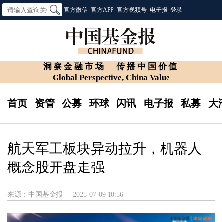
官方微信
官方APP
官方视频号
电子报
登录
洞察金融市场
传播中国价值
Global Perspective, China Value
首页
资管
公募
环球
闪讯
电子报
私募
大
航天军工板块异动拉升，机器人
概念股开盘走强
来源：中国基金报
2025-07-09 10:56