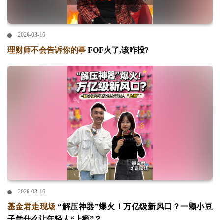
2026-03-16
理财师不会告诉你的事
FOF火了,该咋投?
2026-03-16
基金君走现场
“解压神器”爆火！万亿级新风口？一颗小豆
子凭什么让年轻人“上瘾”？