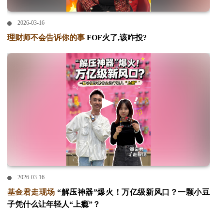
2026-03-16
理财师不会告诉你的事
FOF火了,该咋投?
2026-03-16
基金君走现场
“解压神器”爆火！万亿级新风口？一颗小豆
子凭什么让年轻人“上瘾”？