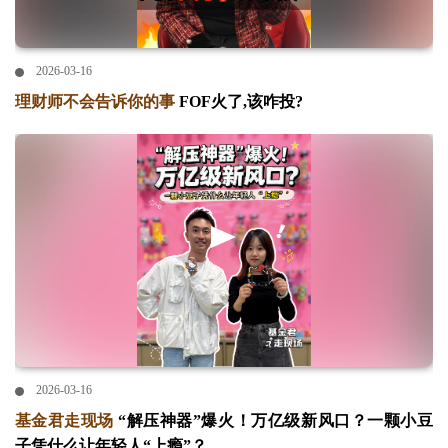
2026-03-16
理财师不会告诉你的事
FOF火了,该咋投?
2026-03-16
基金君走现场
“解压神器”爆火！万亿级新风口？一颗小豆
子凭什么让年轻人“上瘾”？