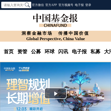
官方微信
官方APP
官方视频号
电子报
登录
洞察金融市场
传播中国价值
Global Perspective, China Value
首页
资管
公募
环球
闪讯
电子报
私募
大
Play
Video