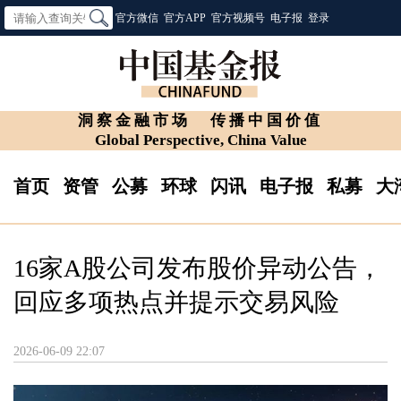
官方微信
官方APP
官方视频号
电子报
登录
洞察金融市场
传播中国价值
Global Perspective, China Value
首页
资管
公募
环球
闪讯
电子报
私募
大
16家A股公司发布股价异动公告，
回应多项热点并提示交易风险
2026-06-09 22:07