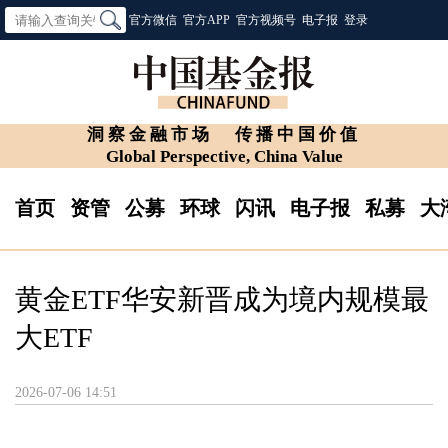
官方微信
官方APP
官方视频号
电子报
登录
洞察金融市场
传播中国价值
Global Perspective, China Value
首页
资管
公募
环球
闪讯
电子报
私募
大
黄金ETF华安新晋成为境内规模最
大ETF
2026-07-06 14:51