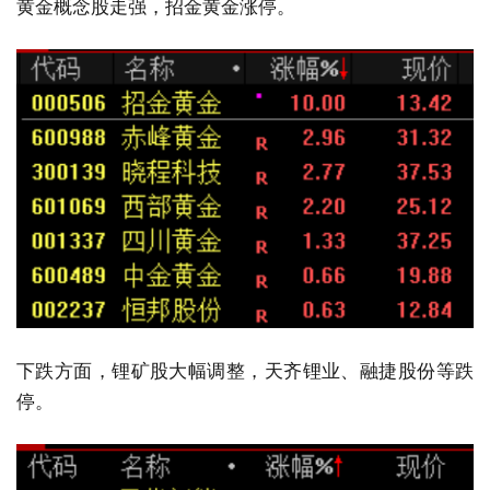
黄金概念股走强，招金黄金涨停。
下跌方面，锂矿股大幅调整，天齐锂业、融捷股份等跌
停。